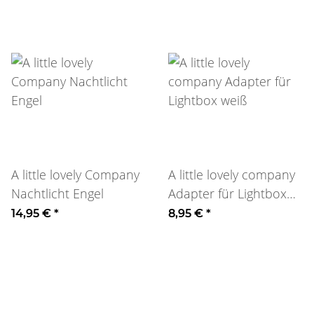
A little lovely Company
A little lovely company
Nachtlicht Engel
Adapter für Lightbox
weiß
14,95 €
*
8,95 €
*