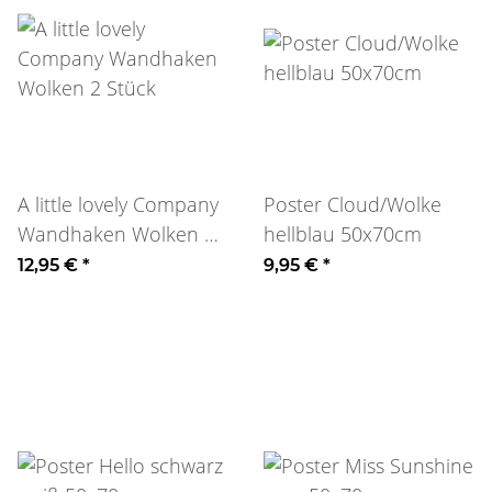
A little lovely Company
Poster Cloud/Wolke
Wandhaken Wolken 2
hellblau 50x70cm
Stück
12,95 €
*
9,95 €
*