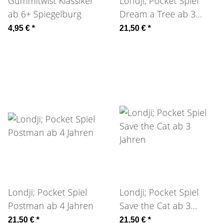
Gummitwist Klassiker
Londji; Pocket Spiel
ab 6+ Spiegelburg
Dream a Tree ab 3
Jahren
4,95 €
*
21,50 €
*
Londji; Pocket Spiel
Londji; Pocket Spiel
Postman ab 4 Jahren
Save the Cat ab 3
Jahren
21,50 €
*
21,50 €
*