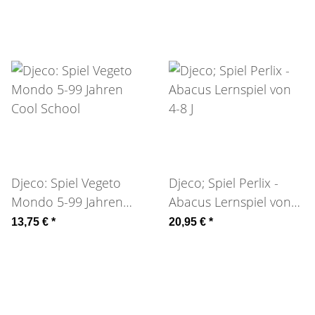
Djeco: Spiel Vegeto
Djeco; Spiel Perlix -
Mondo 5-99 Jahren
Abacus Lernspiel von
Cool School
4-8 J
13,75 €
*
20,95 €
*