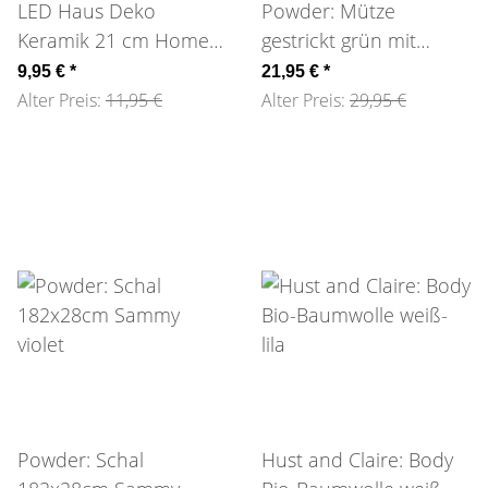
LED Haus Deko
Powder: Mütze
Keramik 21 cm Home
gestrickt grün mit
Society
braunem Bommel
9,95 €
*
21,95 €
*
Alter Preis:
11,95 €
Alter Preis:
29,95 €
Powder: Schal
Hust and Claire: Body