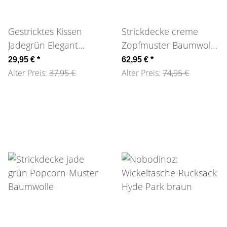
Gestricktes Kissen
Strickdecke creme
Jadegrün Elegant
Zopfmuster Baumwolle
Baumwolle 45cm
130x170cm
29,95 €
*
62,95 €
*
Alter Preis:
37,95 €
Alter Preis:
74,95 €