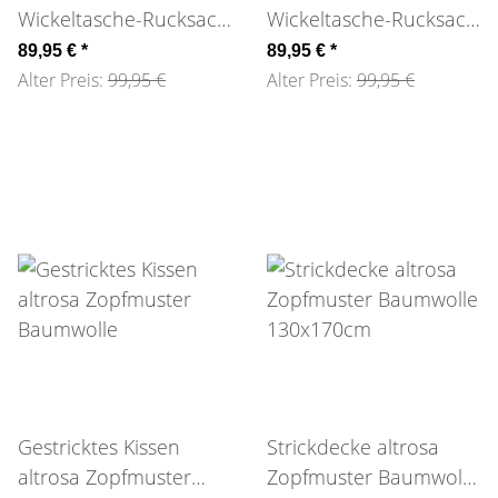
Wickeltasche-Rucksack
Wickeltasche-Rucksack
Hyde Park grün
Hyde Park schwarz
89,95 €
*
89,95 €
*
Alter Preis:
99,95 €
Alter Preis:
99,95 €
Gestricktes Kissen
Strickdecke altrosa
altrosa Zopfmuster
Zopfmuster Baumwolle