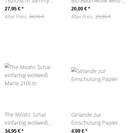
182x28cm Sammy
Bio-Baumwolle weiß-
violet
lila
27,95 €
*
20,00 €
*
Alter Preis:
34,95 €
Alter Preis:
29,95 €
The Moshi: Schal
Girlande zur
einfarbig wollweiß
Einschulung Papier
Maria 210cm
34,95 €
*
4,99 €
*