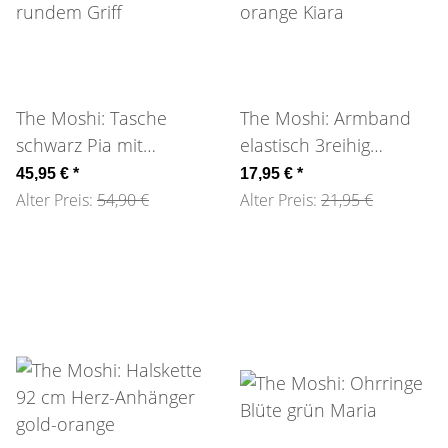
The Moshi: Tasche
The Moshi: Armband
schwarz Pia mit
elastisch 3reihig
rundem Griff
orange Kiara
45,95 €
*
17,95 €
*
Alter Preis:
54,90 €
Alter Preis:
21,95 €