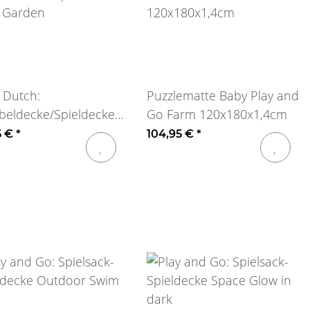
e Dutch:
Puzzlematte Baby Play and
beldecke/Spieldecke
Go Farm 120x180x1,4cm
y Garden
5 €
*
104,95 €
*