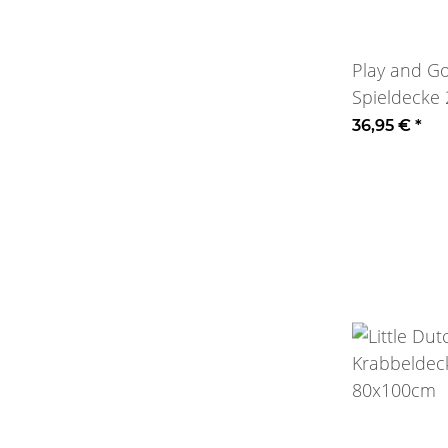
Play and Go
Spieldecke 
Rosa
36,95 €
*