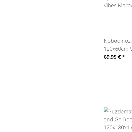
Nobodinoz:
120x60cm 
Harlequin
69,95 €
*