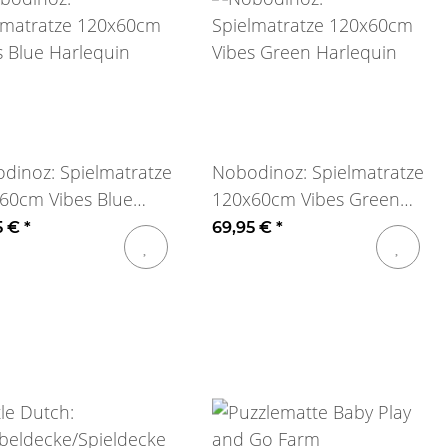
dinoz: Spielmatratze
Nobodinoz: Spielmatratze
60cm Vibes Blue
120x60cm Vibes Green
equin
Harlequin
5 €
*
69,95 €
*