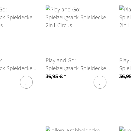
:
Play and Go:
Play
ck-Spieldecke
Spielzeugsack-Spieldecke
Spie
rs
2in1 Circus
2in1
36,95 €
*
36,9