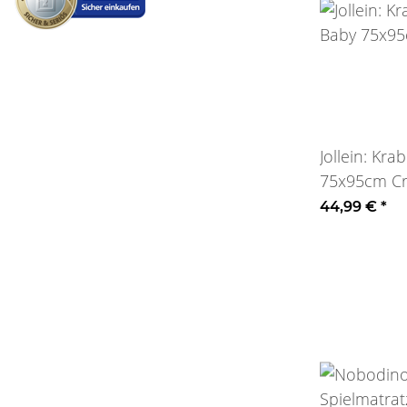
Jollein: Kr
75x95cm C
44,99 €
*