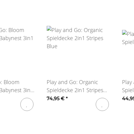
o: Bloom
Play and Go: Organic
Play
Babynest 3in1
Spieldecke 2in1 Stripes
Spie
Blue
74,95 €
*
44,9