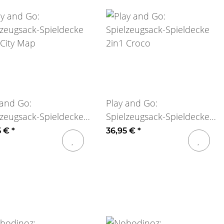
 and Go:
Play and Go:
lzeugsack-Spieldecke
Spielzeugsack-Spieldecke
 City Map
2in1 Croco
5 €
*
36,95 €
*