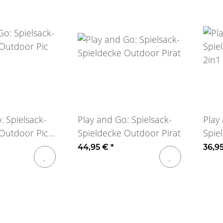
: Spielsack-
Play and Go: Spielsack-
Play
 Outdoor Pic
Spieldecke Outdoor Pirat
Spie
2in1
44,95 €
*
36,9