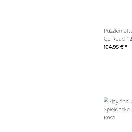
Puzzlematt
Go Road 1
104,95 €
*