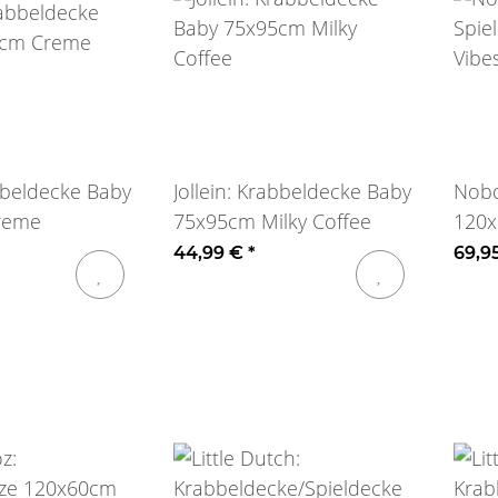
abbeldecke Baby
Jollein: Krabbeldecke Baby
Nobo
reme
75x95cm Milky Coffee
120x
Harl
44,99 €
*
69,9