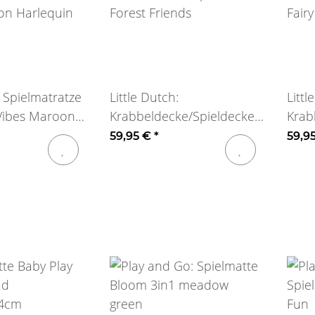
 Spielmatratze
Little Dutch:
Littl
Vibes Maroon
Krabbeldecke/Spieldecke
Krab
Forest Friends
Fair
59,95 €
*
59,9