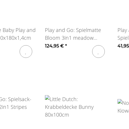
e Baby Play and
Play and Go: Spielmatte
Play
20x180x1,4cm
Bloom 3in1 meadow
Spie
green
Fun
124,95 €
*
41,9