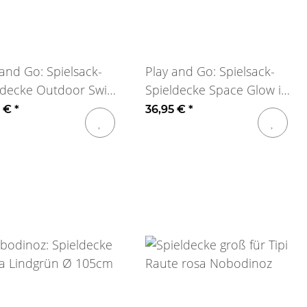
 and Go: Spielsack-
Play and Go: Spielsack-
ldecke Outdoor Swim
Spieldecke Space Glow in
dark
5 €
*
36,95 €
*