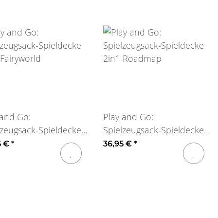
 and Go:
Play and Go:
lzeugsack-Spieldecke
Spielzeugsack-Spieldecke
 Fairyworld
2in1 Roadmap
5 €
*
36,95 €
*