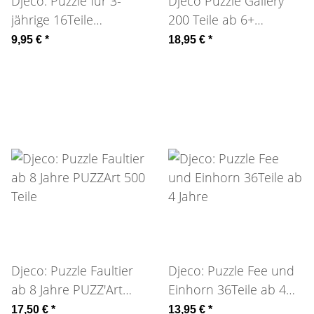
Djeco: Puzzle für 3-
Djeco Puzzle Gallery
jährige 16Teile
200 Teile ab 6+
Wolkenauto
Einhorn im Wald
9,95 €
*
18,95 €
*
Djeco: Puzzle Faultier
Djeco: Puzzle Fee und
ab 8 Jahre PUZZ'Art
Einhorn 36Teile ab 4
500 Teile
Jahre
17,50 €
*
13,95 €
*