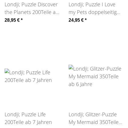
Londji; Puzzle Discover
Londji; Puzzle I Love
the Planets 200Teile ab
my Pets doppelseitig
6 J
21Teile
28,95 €
*
24,95 €
*
Londji; Puzzle Life
Londji; Glitzer-Puzzle
200Teile ab 7 Jahren
My Mermaid 350Teile