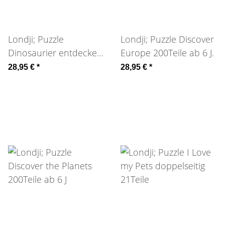
Londji; Puzzle
Londji; Puzzle Discover
Dinosaurier entdecken
Europe 200Teile ab 6 J.
200Teile ab 6 J
28,95 €
*
28,95 €
*