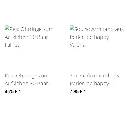
Rex: Ohrringe zum
Souza: Armband aus
Aufkleben 30 Paar
Perlen be happy
Fairies
Valeria
4,25 €
*
7,95 €
*