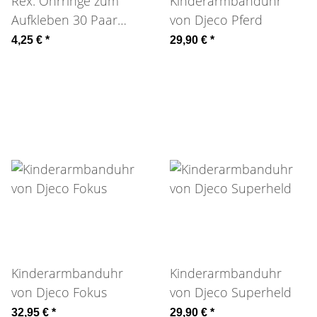
Rex: Ohrringe zum
Kinderarmbanduhr
Aufkleben 30 Paar
von Djeco Pferd
Floral
4,25 €
*
29,90 €
*
Kinderarmbanduhr
Kinderarmbanduhr
von Djeco Fokus
von Djeco Superheld
32,95 €
*
29,90 €
*