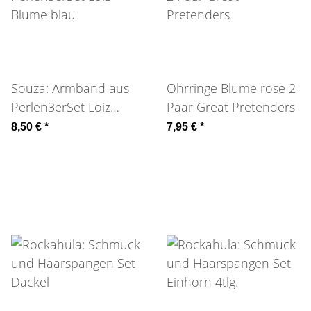
Souza: Armband aus
Ohrringe Blume rose 2
Perlen3erSet Loiz
Paar Great Pretenders
Blume blau
8,50 €
*
7,95 €
*