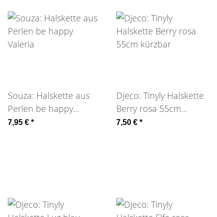
Souza: Halskette aus
Djeco: Tinyly Halskette
Perlen be happy
Berry rosa 55cm
Valeria
kürzbar
7,95 €
*
7,50 €
*