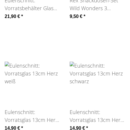
Eulenschnitt:
Rex Snackdosen-Set
Vorratsbehälter Glas
Wild Wonders 3
20x14,5cm Herz
Größen
21,90 €
*
9,50 €
*
Eulenschnitt:
Eulenschnitt:
Vorratsglas 13cm Herz
Vorratsglas 13cm Herz
weiß
schwarz
14,90 €
*
14,90 €
*