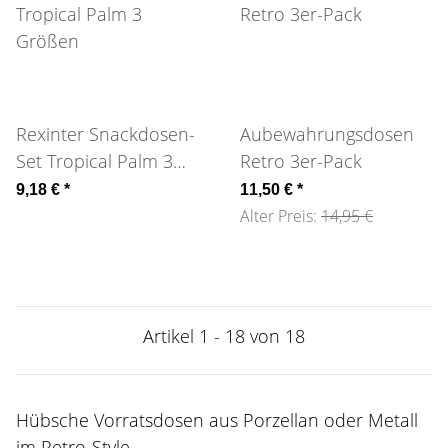
Rexinter Snackdosen-
Aubewahrungsdosen
Set Tropical Palm 3
Retro 3er-Pack
Größen
9,18 €
*
11,50 €
*
Alter Preis:
14,95 €
Artikel 1 - 18 von 18
Hübsche Vorratsdosen aus Porzellan oder Metall
im Retro-Style.