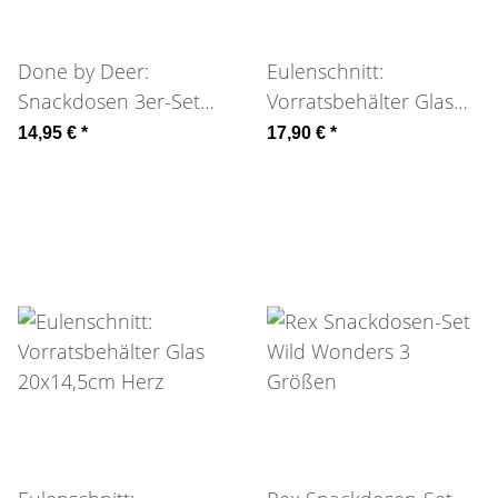
Done by Deer:
Eulenschnitt:
Snackdosen 3er-Set
Vorratsbehälter Glas
grün Croco
17x12,5cm Glück
14,95 €
*
17,90 €
*