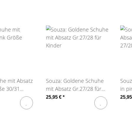
he mit Absatz
Souza: Goldene Schuhe
Souz
ße 30/31
mit Absatz Gr.27/28 für
in p
Kinder
Mari
25,95 €
*
25,9