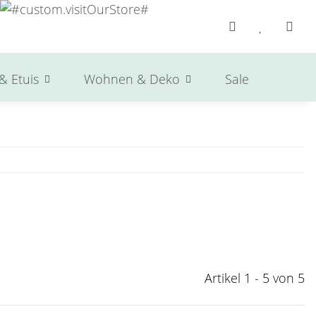
& Etuis
Wohnen & Deko
Sale
Herst
Artikel 1 - 5 von 5