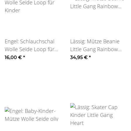
Engel: Schlauchschal
Lässig: Mütze Beanie
Wolle Seide Loop für
Little Gang Rainbow
Kinder
hellblau 1-3J
16,00 €
*
34,95 €
*