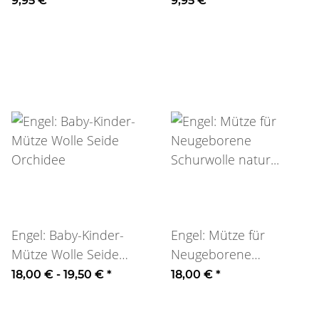
9,95 €
*
9,95 €
*
Engel: Baby-Kinder-
Engel: Mütze für
Mütze Wolle Seide
Neugeborene
Orchidee
Schurwolle natur
18,00 € -
19,50 €
*
18,00 €
*
Gr50/56