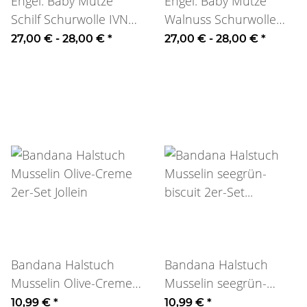
Engel: Baby Mütze
Engel: Baby Mütze
Schilf Schurwolle IVN
Walnuss Schurwolle
Best
IVN Best
27,00 € -
28,00 €
*
27,00 € -
28,00 €
*
Bandana Halstuch
Bandana Halstuch
Musselin Olive-Creme
Musselin seegrün-
2er-Set Jollein
biscuit 2er-Set Jollein
10,99 €
*
10,99 €
*