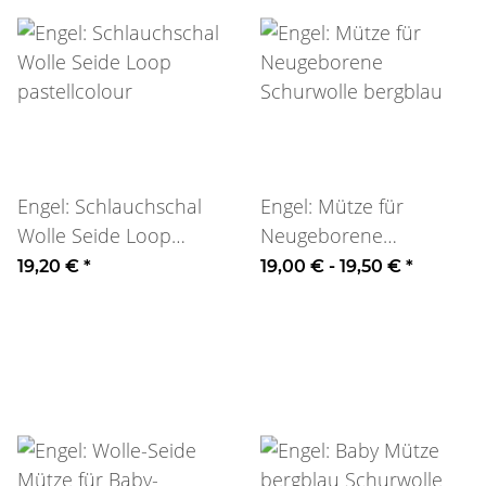
Engel: Schlauchschal
Engel: Mütze für
Wolle Seide Loop
Neugeborene
pastellcolour
Schurwolle bergblau
19,20 €
*
19,00 € -
19,50 €
*