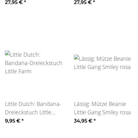
Schutz oliv sand
Schutz peach sand
27,95 €
*
27,95 €
*
Little Dutch: Bandana-
Lässig: Mütze Beanie
Dreieckstuch Little
Little Gang Smiley rosa
Farm
9,95 €
*
34,95 €
*