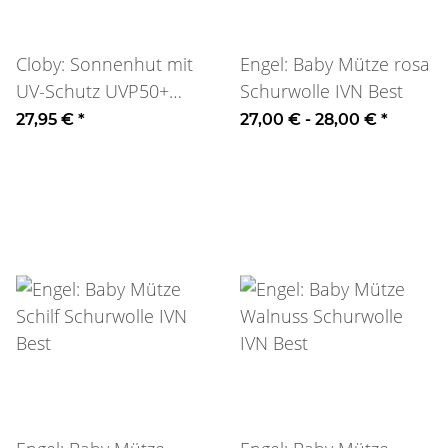
Cloby: Sonnenhut mit
Engel: Baby Mütze rosa
UV-Schutz UVP50+
Schurwolle IVN Best
Navy Stripe
27,95 €
*
27,00 € -
28,00 €
*