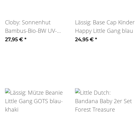
Cloby: Sonnenhut
Lässig: Base Cap Kinder
Bambus-Bio-BW UV-
Happy Little Gang blau
Schutz Leopard-sand
27,95 €
*
24,95 €
*