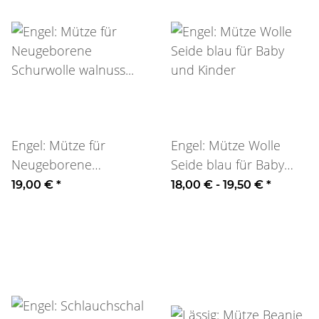
Engel: Mütze für
Engel: Mütze Wolle
Neugeborene
Seide blau für Baby
Schurwolle walnuss
und Kinder
19,00 €
*
18,00 € -
19,50 €
*
50/56