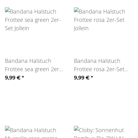
Bandana Halstuch
Bandana Halstuch
Frottee sea green 2er-
Frottee rosa 2er-Set
Set Jollein
Jollein
9,99 €
*
9,99 €
*