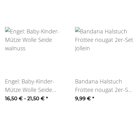
Engel: Baby-Kinder-
Bandana Halstuch
Mütze Wolle Seide
Frottee nougat 2er-Set
walnuss
Jollein
16,50 € -
21,50 €
*
9,99 €
*