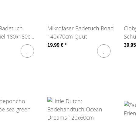
 Badetuch
Mikrofaser Badetuch Road
Clob
piel 180x180cm
140x70cm Quut
Schu
Strip
19,99 €
*
39,9