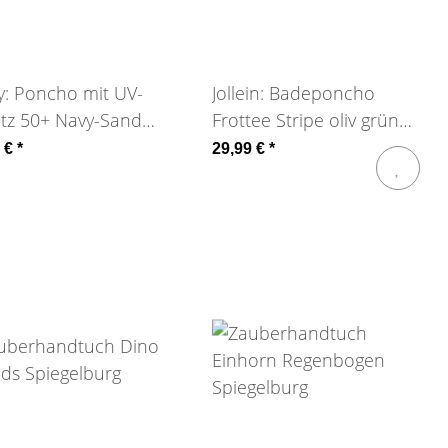
y: Poncho mit UV-
Jollein: Badeponcho
tz 50+ Navy-Sand
Frottee Stripe oliv grün
e
GOTS
5 €
*
29,99 €
*