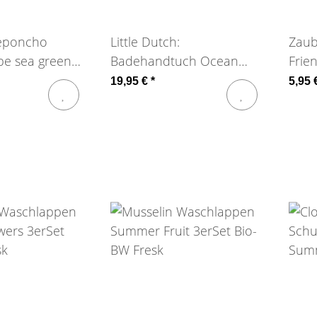
deponcho
Little Dutch:
Zaub
ipe sea green
Badehandtuch Ocean
Frie
Dreams 120x60cm
19,95 €
*
5,95 