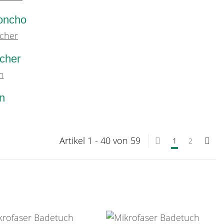
oncho
cher
n
Artikel 1 - 40 von 59
1
2