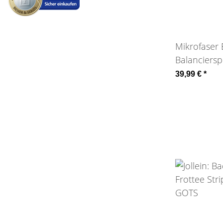
Mikrofaser
Balanciers
Quut
39,99 €
*