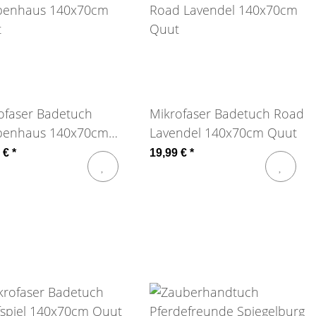
ofaser Badetuch
Mikrofaser Badetuch Road
penhaus 140x70cm
Lavendel 140x70cm Quut
t
9 €
*
19,99 €
*