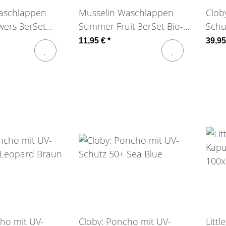
aschlappen
Musselin Waschlappen
Clob
wers 3erSet
Summer Fruit 3erSet Bio-
Schu
sk
BW Fresk
Sum
11,95 €
*
39,9
ho mit UV-
Cloby: Poncho mit UV-
Littl