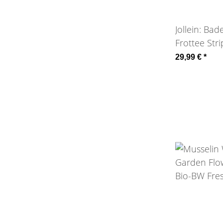
Jollein: Ba
Frottee Str
GOTS
29,99 €
*