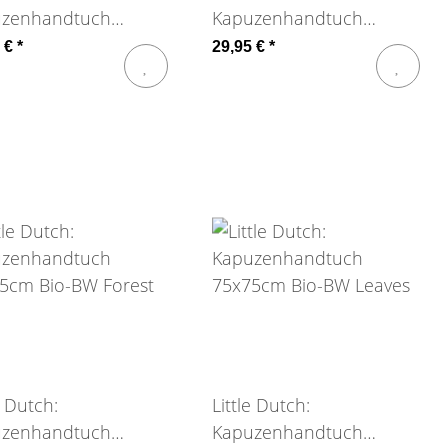
uzenhandtuch
Kapuzenhandtuch
100cm Bio-BW Fairy
100x100cm Bio-BW Forest
5 €
*
29,95 €
*
e Dutch:
Little Dutch:
uzenhandtuch
Kapuzenhandtuch