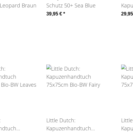
 Leopard Braun
Schutz 50+ Sea Blue
Kap
100x
39,95 €
*
29,9
:
Little Dutch:
Littl
ndtuch
Kapuzenhandtuch
Kap