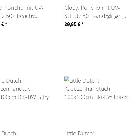
y: Poncho mit UV-
Cloby: Poncho mit UV-
tz 50+ Peachy
Schutz 50+ sand/ginger
mer
gestreift
5 €
*
39,95 €
*
e Dutch:
Little Dutch: