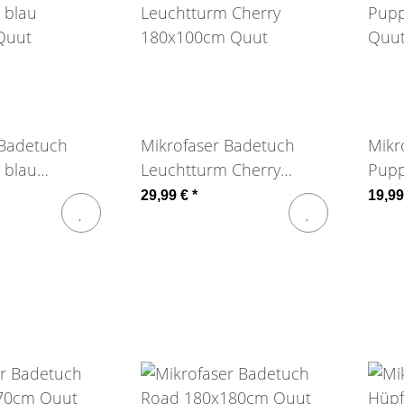
 Badetuch
Mikrofaser Badetuch
Mikr
 blau
Leuchtturm Cherry
Pup
Quut
180x100cm Quut
Quu
29,99 €
*
19,9