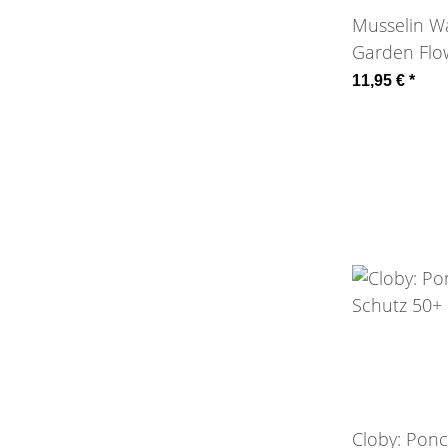
Musselin W
Garden Flo
Bio-BW Fre
11,95 €
*
Cloby: Ponc