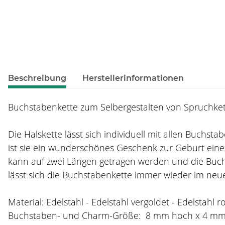
weitere Registerkarten anzeigen
Beschreibung
Herstellerinformationen
Buchstabenkette zum Selbergestalten von Spruchkett
Die Halskette lässt sich individuell mit allen Buchs
ist sie ein wunderschönes Geschenk zur Geburt eines
kann auf zwei Längen getragen werden und die Buch
lässt sich die Buchstabenkette immer wieder im neue
Material: Edelstahl - Edelstahl vergoldet - Edelstahl r
Buchstaben- und Charm-Größe: 8 mm hoch x 4 m