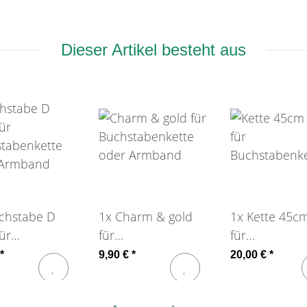
Dieser Artikel besteht aus
chstabe D
1x
Charm & gold
1x
Kette 45c
ür
für
für
tabenkette
Buchstabenkette
Buchstabenke
*
9,90 €
*
20,00 €
*
 Armband
oder Armband