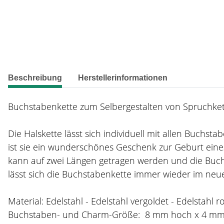
weitere Registerkarten anzeigen
Beschreibung
Herstellerinformationen
Buchstabenkette zum Selbergestalten von Spruchkett
Die Halskette lässt sich individuell mit allen Buchs
ist sie ein wunderschönes Geschenk zur Geburt eines
kann auf zwei Längen getragen werden und die Buch
lässt sich die Buchstabenkette immer wieder im neue
Material: Edelstahl - Edelstahl vergoldet - Edelstahl r
Buchstaben- und Charm-Größe: 8 mm hoch x 4 m