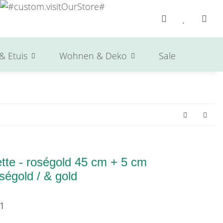
& Etuis
Wohnen & Deko
Sale
Herst
tte - roségold 45 cm + 5 cm
ségold / & gold
1