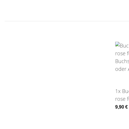
1x
Bu
rose f
Buchs
9,90 €
oder