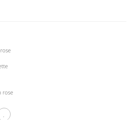
m rose
tte