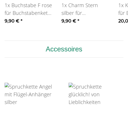
1x
Buchstabe F rose
1x
Charm Stern
1x
K
für Buchstabenkette
silber für
für
oder Armband
Buchstabenkette
9,90 €
*
9,90 €
*
20,
oder Armband
Accessoires