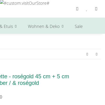
& Etuis
Wohnen & Deko
Sale
Herst
tte - roségold 45 cm + 5 cm
ber / & roségold
0