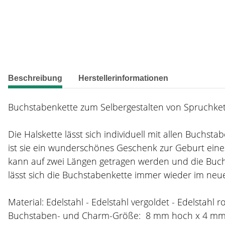
weitere Registerkarten anzeigen
Beschreibung
Herstellerinformationen
Buchstabenkette zum Selbergestalten von Spruchkett
Die Halskette lässt sich individuell mit allen Buchs
ist sie ein wunderschönes Geschenk zur Geburt eines
kann auf zwei Längen getragen werden und die Buch
lässt sich die Buchstabenkette immer wieder im neue
Material: Edelstahl - Edelstahl vergoldet - Edelstahl r
Buchstaben- und Charm-Größe: 8 mm hoch x 4 m