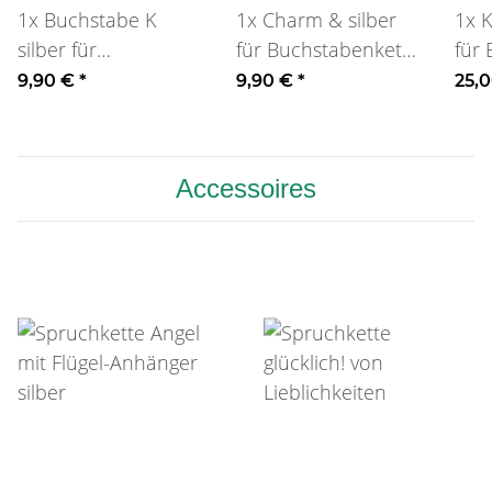
1x
Buchstabe K
1x
Charm & silber
1x
K
silber für
für Buchstabenkette
für
Buchstabenkette
oder Armband
9,90 €
*
9,90 €
*
25,
oder Armband
Accessoires