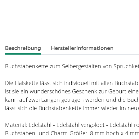
weitere Registerkarten anzeigen
Beschreibung
Herstellerinformationen
Buchstabenkette zum Selbergestalten von Spruchkett
Die Halskette lässt sich individuell mit allen Buchs
ist sie ein wunderschönes Geschenk zur Geburt eines
kann auf zwei Längen getragen werden und die Buch
lässt sich die Buchstabenkette immer wieder im neue
Material: Edelstahl - Edelstahl vergoldet - Edelstahl r
Buchstaben- und Charm-Größe: 8 mm hoch x 4 m