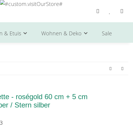
n & Etuis
Wohnen & Deko
Sale
He
tte - roségold 60 cm + 5 cm
ber / Stern silber
3