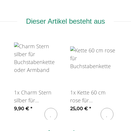
Dieser Artikel besteht aus
1x
Charm Stern
1x
Kette 60 cm
silber für
rose für
Buchstabenkette
Buchstabenkette
9,90 €
*
25,00 €
*
oder Armband