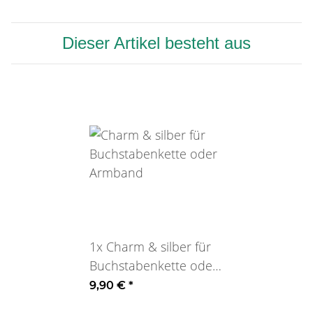
Dieser Artikel besteht aus
1x
Charm & silber für
Buchstabenkette oder
Armband
9,90 €
*