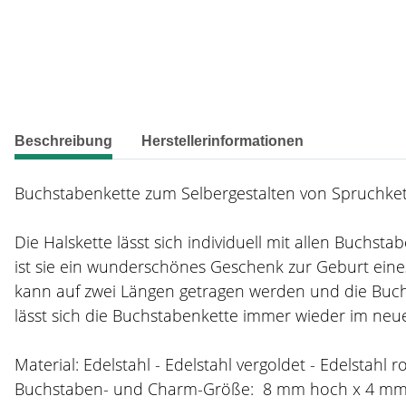
weitere Registerkarten anzeigen
Beschreibung
Herstellerinformationen
Buchstabenkette zum Selbergestalten von Spruchkett
Die Halskette lässt sich individuell mit allen Buchs
ist sie ein wunderschönes Geschenk zur Geburt eines
kann auf zwei Längen getragen werden und die Buch
lässt sich die Buchstabenkette immer wieder im neue
Material: Edelstahl - Edelstahl vergoldet - Edelstahl r
Buchstaben- und Charm-Größe: 8 mm hoch x 4 m