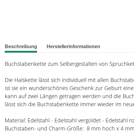
weitere Registerkarten anzeigen
Beschreibung
Herstellerinformationen
Buchstabenkette zum Selbergestalten von Spruchkett
Die Halskette lässt sich individuell mit allen Buchs
ist sie ein wunderschönes Geschenk zur Geburt eines
kann auf zwei Längen getragen werden und die Buch
lässt sich die Buchstabenkette immer wieder im neue
Material: Edelstahl - Edelstahl vergoldet - Edelstahl r
Buchstaben- und Charm-Größe: 8 mm hoch x 4 m