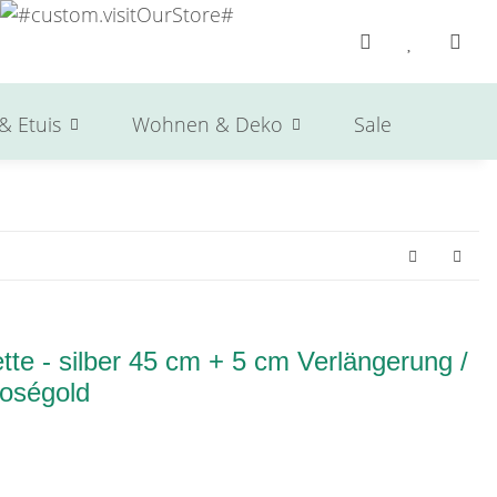
& Etuis
Wohnen & Deko
Sale
Herst
te - silber 45 cm + 5 cm Verlängerung /
roségold