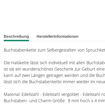
weitere Registerkarten anzeigen
Beschreibung
Herstellerinformationen
Buchstabenkette zum Selbergestalten von Spruchkett
Die Halskette lässt sich individuell mit allen Buchs
ist sie ein wunderschönes Geschenk zur Geburt eines
kann auf zwei Längen getragen werden und die Buch
lässt sich die Buchstabenkette immer wieder im neue
Material: Edelstahl - Edelstahl vergoldet - Edelstahl r
Buchstaben- und Charm-Größe: 8 mm hoch x 4 m