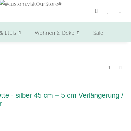
& Etuis
Wohnen & Deko
Sale
Herst
te - silber 45 cm + 5 cm Verlängerung /
r