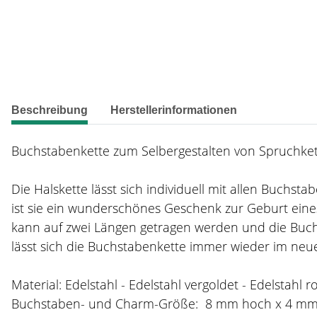
weitere Registerkarten anzeigen
Beschreibung
Herstellerinformationen
Buchstabenkette zum Selbergestalten von Spruchkett
Die Halskette lässt sich individuell mit allen Buchs
ist sie ein wunderschönes Geschenk zur Geburt eines
kann auf zwei Längen getragen werden und die Buch
lässt sich die Buchstabenkette immer wieder im neue
Material: Edelstahl - Edelstahl vergoldet - Edelstahl r
Buchstaben- und Charm-Größe: 8 mm hoch x 4 m