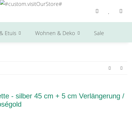
& Etuis
Wohnen & Deko
Sale
Herst
te - silber 45 cm + 5 cm Verlängerung /
oségold