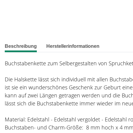
weitere Registerkarten anzeigen
Beschreibung
Herstellerinformationen
Buchstabenkette zum Selbergestalten von Spruchkett
Die Halskette lässt sich individuell mit allen Buchs
ist sie ein wunderschönes Geschenk zur Geburt eines
kann auf zwei Längen getragen werden und die Buch
lässt sich die Buchstabenkette immer wieder im neue
Material: Edelstahl - Edelstahl vergoldet - Edelstahl r
Buchstaben- und Charm-Größe: 8 mm hoch x 4 m