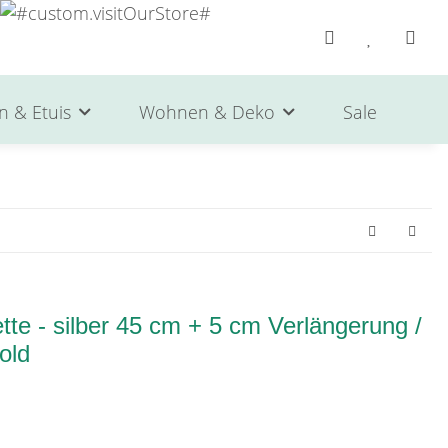
n & Etuis
Wohnen & Deko
Sale
He
te - silber 45 cm + 5 cm Verlängerung /
gold