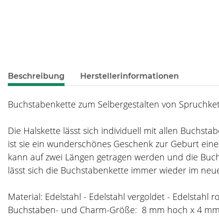
weitere Registerkarten anzeigen
Beschreibung
Herstellerinformationen
Buchstabenkette zum Selbergestalten von Spruchkett
Die Halskette lässt sich individuell mit allen Buchs
ist sie ein wunderschönes Geschenk zur Geburt eines
kann auf zwei Längen getragen werden und die Buch
lässt sich die Buchstabenkette immer wieder im neue
Material: Edelstahl - Edelstahl vergoldet - Edelstahl r
Buchstaben- und Charm-Größe: 8 mm hoch x 4 m