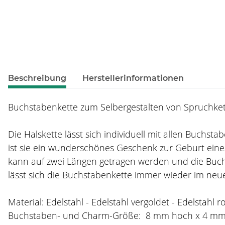
weitere Registerkarten anzeigen
Beschreibung
Herstellerinformationen
Buchstabenkette zum Selbergestalten von Spruchkett
Die Halskette lässt sich individuell mit allen Buchs
ist sie ein wunderschönes Geschenk zur Geburt eines
kann auf zwei Längen getragen werden und die Buch
lässt sich die Buchstabenkette immer wieder im neue
Material: Edelstahl - Edelstahl vergoldet - Edelstahl r
Buchstaben- und Charm-Größe: 8 mm hoch x 4 m