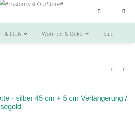
n & Etuis
Wohnen & Deko
Sale
He
te - silber 45 cm + 5 cm Verlängerung /
oségold