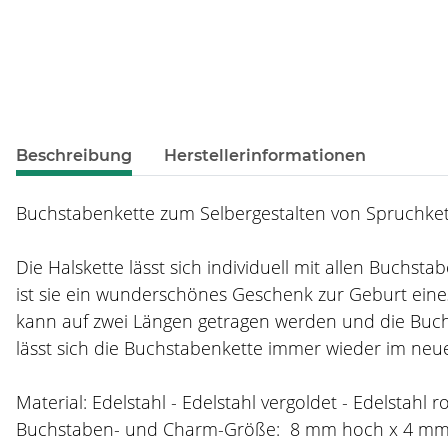
weitere Registerkarten anzeigen
Beschreibung
Herstellerinformationen
Buchstabenkette zum Selbergestalten von Spruchkett
Die Halskette lässt sich individuell mit allen Buchs
ist sie ein wunderschönes Geschenk zur Geburt eines
kann auf zwei Längen getragen werden und die Buch
lässt sich die Buchstabenkette immer wieder im neue
Material: Edelstahl - Edelstahl vergoldet - Edelstahl r
Buchstaben- und Charm-Größe: 8 mm hoch x 4 m