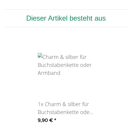
Dieser Artikel besteht aus
1x
Charm & silber für
Buchstabenkette oder
Armband
9,90 €
*