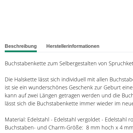
weitere Registerkarten anzeigen
Beschreibung
Herstellerinformationen
Buchstabenkette zum Selbergestalten von Spruchkett
Die Halskette lässt sich individuell mit allen Buchs
ist sie ein wunderschönes Geschenk zur Geburt eines
kann auf zwei Längen getragen werden und die Buch
lässt sich die Buchstabenkette immer wieder im neue
Material: Edelstahl - Edelstahl vergoldet - Edelstahl r
Buchstaben- und Charm-Größe: 8 mm hoch x 4 m