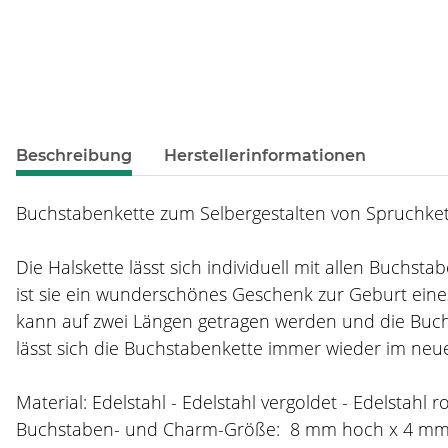
weitere Registerkarten anzeigen
Beschreibung
Herstellerinformationen
Buchstabenkette zum Selbergestalten von Spruchkett
Die Halskette lässt sich individuell mit allen Buchs
ist sie ein wunderschönes Geschenk zur Geburt eines
kann auf zwei Längen getragen werden und die Buch
lässt sich die Buchstabenkette immer wieder im neue
Material: Edelstahl - Edelstahl vergoldet - Edelstahl r
Buchstaben- und Charm-Größe: 8 mm hoch x 4 m