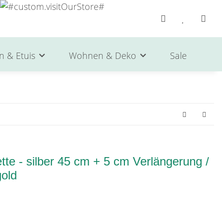
n & Etuis
Wohnen & Deko
Sale
He
te - silber 45 cm + 5 cm Verlängerung /
gold