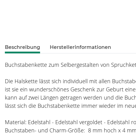
weitere Registerkarten anzeigen
Beschreibung
Herstellerinformationen
Buchstabenkette zum Selbergestalten von Spruchkett
Die Halskette lässt sich individuell mit allen Buchs
ist sie ein wunderschönes Geschenk zur Geburt eines
kann auf zwei Längen getragen werden und die Buch
lässt sich die Buchstabenkette immer wieder im neue
Material: Edelstahl - Edelstahl vergoldet - Edelstahl r
Buchstaben- und Charm-Größe: 8 mm hoch x 4 m