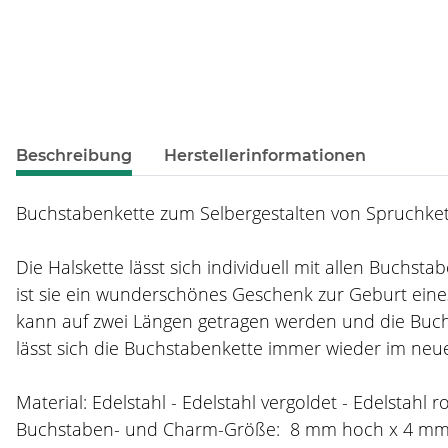
weitere Registerkarten anzeigen
Beschreibung
Herstellerinformationen
Buchstabenkette zum Selbergestalten von Spruchkett
Die Halskette lässt sich individuell mit allen Buchs
ist sie ein wunderschönes Geschenk zur Geburt eines
kann auf zwei Längen getragen werden und die Buch
lässt sich die Buchstabenkette immer wieder im neue
Material: Edelstahl - Edelstahl vergoldet - Edelstahl r
Buchstaben- und Charm-Größe: 8 mm hoch x 4 m