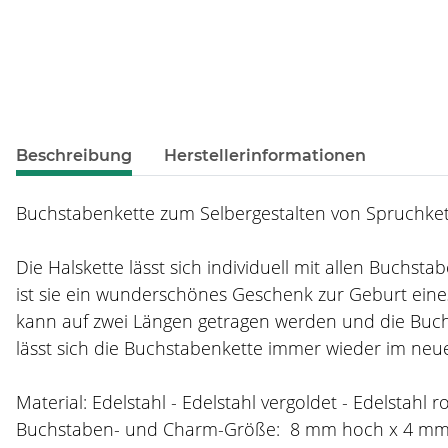
weitere Registerkarten anzeigen
Beschreibung
Herstellerinformationen
Buchstabenkette zum Selbergestalten von Spruchkett
Die Halskette lässt sich individuell mit allen Buchs
ist sie ein wunderschönes Geschenk zur Geburt eines
kann auf zwei Längen getragen werden und die Buch
lässt sich die Buchstabenkette immer wieder im neue
Material: Edelstahl - Edelstahl vergoldet - Edelstahl r
Buchstaben- und Charm-Größe: 8 mm hoch x 4 m