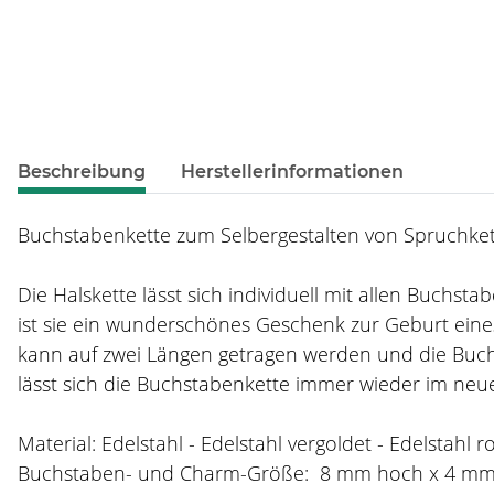
weitere Registerkarten anzeigen
Beschreibung
Herstellerinformationen
Buchstabenkette zum Selbergestalten von Spruchkett
Die Halskette lässt sich individuell mit allen Buchs
ist sie ein wunderschönes Geschenk zur Geburt eines
kann auf zwei Längen getragen werden und die Buch
lässt sich die Buchstabenkette immer wieder im neue
Material: Edelstahl - Edelstahl vergoldet - Edelstahl r
Buchstaben- und Charm-Größe: 8 mm hoch x 4 m