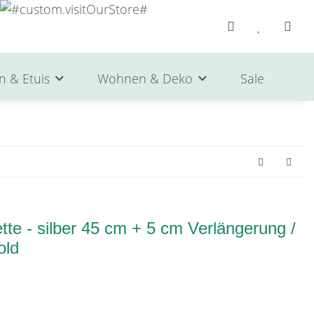
n & Etuis
Wohnen & Deko
Sale
He
te - silber 45 cm + 5 cm Verlängerung /
old