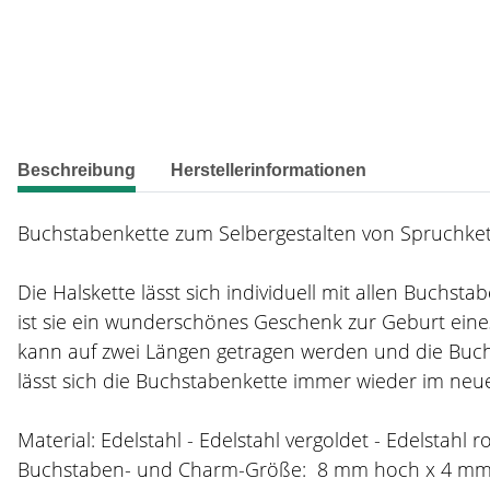
weitere Registerkarten anzeigen
Beschreibung
Herstellerinformationen
Buchstabenkette zum Selbergestalten von Spruchkett
Die Halskette lässt sich individuell mit allen Buchs
ist sie ein wunderschönes Geschenk zur Geburt eines
kann auf zwei Längen getragen werden und die Buch
lässt sich die Buchstabenkette immer wieder im neue
Material: Edelstahl - Edelstahl vergoldet - Edelstahl r
Buchstaben- und Charm-Größe: 8 mm hoch x 4 m