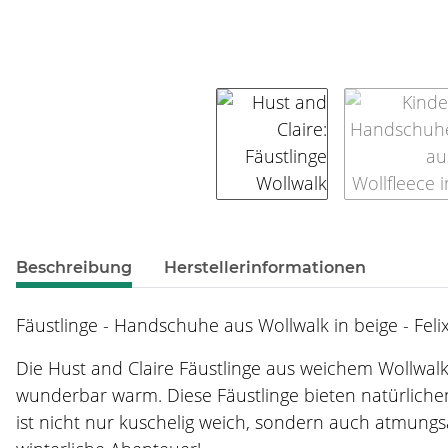
weitere Registerkarten anzeigen
Beschreibung
Herstellerinformationen
Fäustlinge - Handschuhe aus Wollwalk in beige - Feli
Die Hust and Claire Fäustlinge aus weichem Wollwal
wunderbar warm. Diese Fäustlinge bieten natürliche
ist nicht nur kuschelig weich, sondern auch atmung