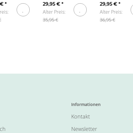
 Baumwolle
gestrickt mit
pink weiss
 €
*
29,95 €
*
29,95 €
*
Zopfmuster pink
60x30cm
reis:
Alter Preis:
Alter Preis:
€
35,95 €
36,95 €
Informationen
Kontakt
sch
Newsletter