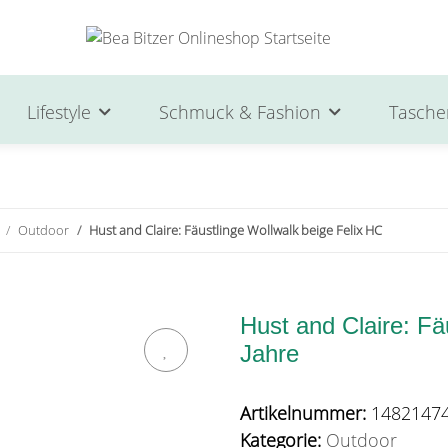
Lifestyle
Schmuck & Fashion
Tasche
Outdoor
Hust and Claire: Fäustlinge Wollwalk beige Felix HC
Hust and Claire: Fä
Jahre
Artikelnummer:
14821474
Kategorie:
Outdoor