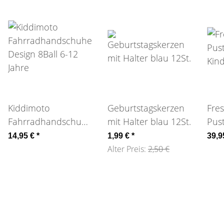
Kiddimoto
Geburtstagskerzen
Fre
Fahrradhandschuhe
mit Halter blau 12St.
Pus
Design 8Ball 6-12
Kin
14,95 €
*
1,99 €
*
39,9
Jahre
Alter Preis:
2,50 €