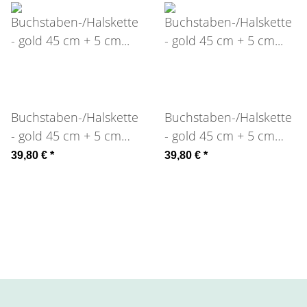
Buchstaben-/Halskette
Buchstaben-/Halskette
- gold 45 cm + 5 cm
- gold 45 cm + 5 cm
Verlängerung / L gold /
Verlängerung / N gold /
39,80 €
*
39,80 €
*
Klee gold
Stern gold