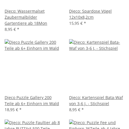
Djeco: Wassermalset
Djeco: Spardose Vögel
Zaubermalbilder
12x10x8,2cm
Gartentiere ab 18Mon
15,95 €
*
8,95 €
*
Djeco Puzzle Gallery 200
Djeco: Kartenspiel Bata-Waf
Teile ab 6+ Einhorn im Wald
von 3-6 J. - Stichspiel
18,95 €
*
8,95 €
*