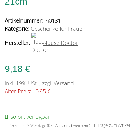
21cm
Artikelnummer:
Pi0131
Kategorie:
Geschenke für Frauen
Hersteller:
House Doctor
9,18 €
inkl. 19% USt. , zzgl.
Versand
Alter Preis: 10,95 €
sofort verfügbar
Frage zum Artikel
Lieferzeit:
2 - 3 Werktage
(DE - Ausland abweichend)