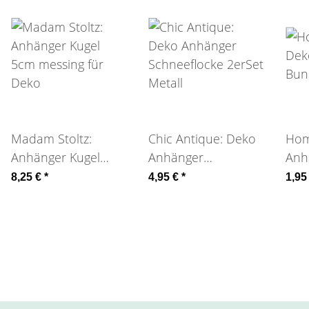
Madam Stoltz:
Chic Antique: Deko
Hom
Anhänger Kugel
Anhänger
Anh
5cm messing für
Schneeflocke 2erSet
gold
8,25 €
*
4,95 €
*
1,95
Deko
Metall