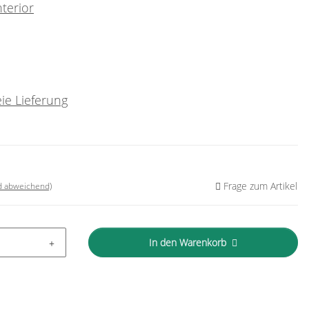
terior
ie Lieferung
Frage zum Artikel
nd abweichend)
In den Warenkorb