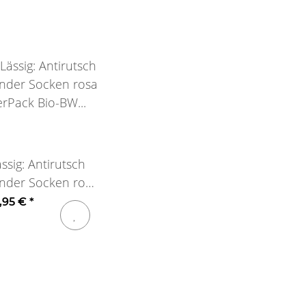
ssig: Antirutsch
inder Socken rosa
erPack Bio-BW
3,95 €
*
9-22