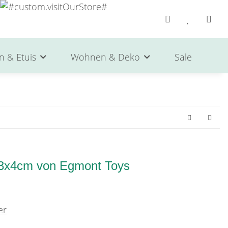
n & Etuis
Wohnen & Deko
Sale
He
3x3x4cm von Egmont Toys
er