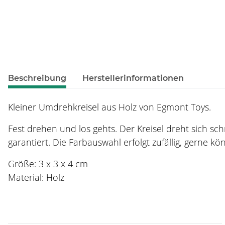
weitere Registerkarten anzeigen
Beschreibung
Herstellerinformationen
Kleiner Umdrehkreisel aus Holz von Egmont Toys.
Fest drehen und los gehts. Der Kreisel dreht sich schn
garantiert. Die Farbauswahl erfolgt zufällig, gerne 
Größe: 3 x 3 x 4 cm
Material: Holz