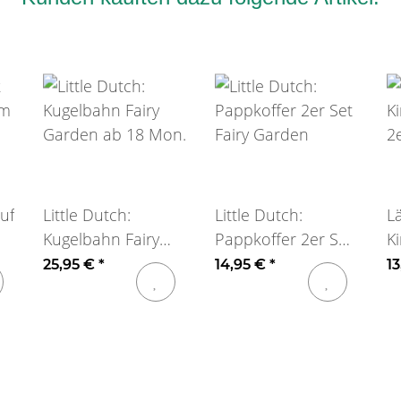
uf
Little Dutch:
Little Dutch:
Lä
Kugelbahn Fairy
Pappkoffer 2er Set
K
Garden ab 18 Mon.
Fairy Garden
2
25,95 €
*
14,95 €
*
1
1