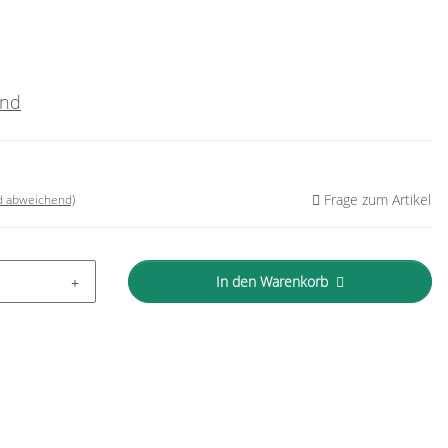
and
Frage zum Artikel
nd abweichend)
In den Warenkorb