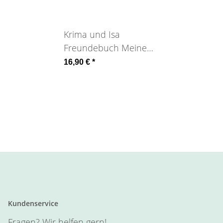
Krima und Isa
Freundebuch Meine
Freunde Rosa
16,90 €
*
Kundenservice
Fragen? Wir helfen gern!