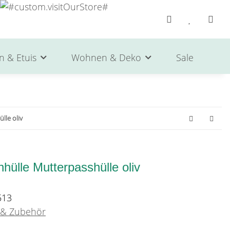
n & Etuis
Wohnen & Deko
Sale
He
lle oliv
ülle Mutterpasshülle oliv
513
 & Zubehör