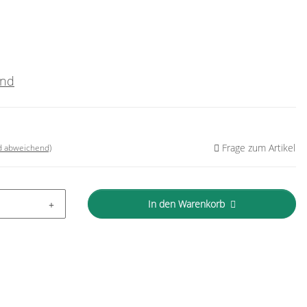
and
Frage zum Artikel
nd abweichend)
In den Warenkorb