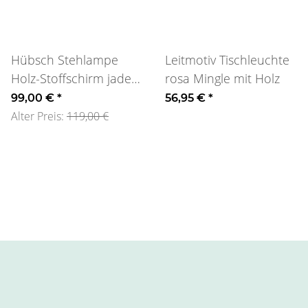
Hübsch Stehlampe
Leitmotiv Tischleuchte
Holz-Stoffschirm jade
rosa Mingle mit Holz
Hübsch
99,00 €
*
56,95 €
*
Alter Preis:
119,00 €