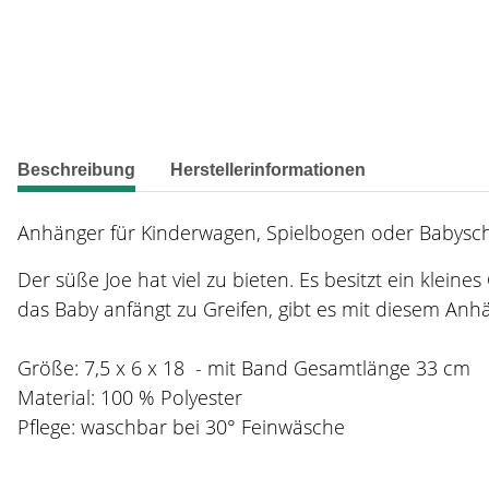
weitere Registerkarten anzeigen
Beschreibung
Herstellerinformationen
Anhänger für Kinderwagen, Spielbogen oder Babyschal
Der süße Joe hat viel zu bieten. Es besitzt ein klein
das Baby anfängt zu Greifen, gibt es mit diesem Anhä
Größe: 7,5 x 6 x 18 - mit Band Gesamtlänge 33 cm
Material: 100 % Polyester
Pflege: waschbar bei 30° Feinwäsche