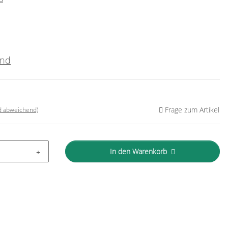
and
Frage zum Artikel
nd abweichend)
In den Warenkorb