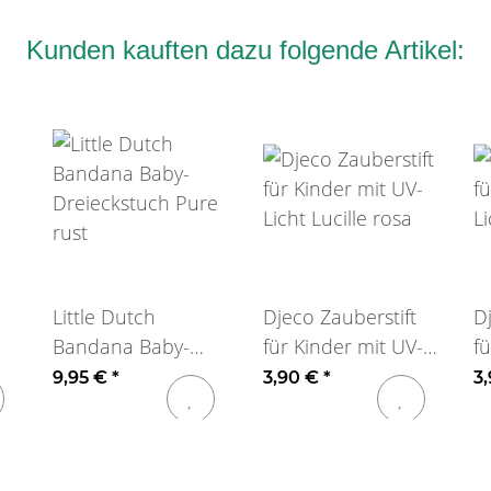
Kunden kauften dazu folgende Artikel:
Little Dutch
Djeco Zauberstift
D
Bandana Baby-
für Kinder mit UV-
f
Dreieckstuch Pure
Licht Lucille rosa
Li
9,95 €
*
3,90 €
*
3
rust