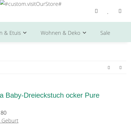
n & Etuis
Wohnen & Deko
Sale
He
na Baby-Dreieckstuch ocker Pure
180
 Geburt