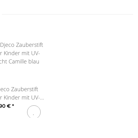
jeco Zauberstift
ür Kinder mit UV-
cht Camille blau
,90 €
*