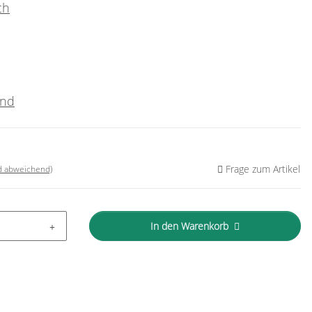
ch
and
Frage zum Artikel
nd abweichend)
In den Warenkorb