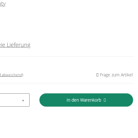
oty
ie Lieferung
Frage zum Artikel
nd abweichend)
In den Warenkorb