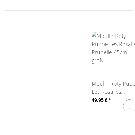
Moulin Roty Pup
Les Rosalies
Prunelle 45cm
49,95 €
*
groß