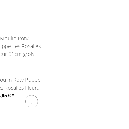
oulin Roty Puppe
s Rosalies Fleur
1cm groß
4,95 €
*