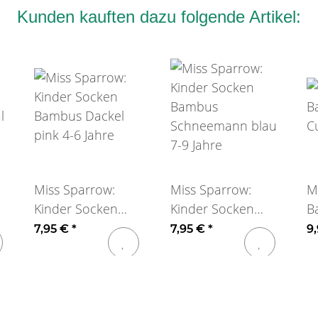
Kunden kauften dazu folgende Artikel:
Miss Sparrow:
Miss Sparrow:
M
Kinder Socken
Kinder Socken
B
l
Bambus Dackel
Bambus
C
7,95 €
*
7,95 €
*
9
pink 4-6 Jahre
Schneemann blau
7-9 Jahre