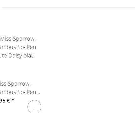
iss Sparrow:
ambus Socken
ute Daisy blau
,95 €
*