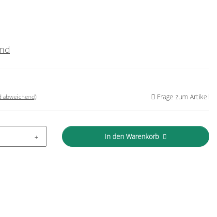
and
Frage zum Artikel
nd abweichend)
In den Warenkorb