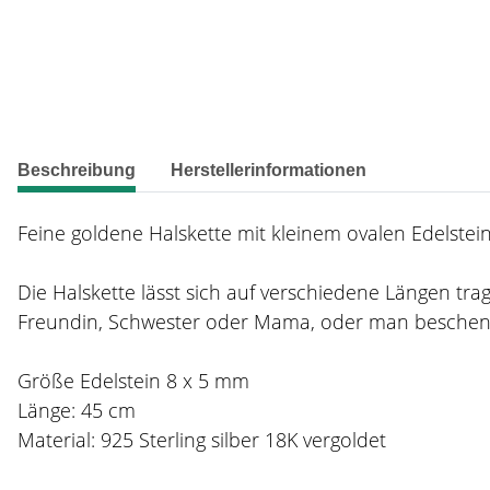
weitere Registerkarten anzeigen
Beschreibung
Herstellerinformationen
Feine goldene Halskette mit kleinem ovalen Edelste
Die Halskette lässt sich auf verschiedene Längen tr
Freundin, Schwester oder Mama, oder man beschenkt s
Größe Edelstein 8 x 5 mm
Länge: 45 cm
Material: 925 Sterling silber 18K vergoldet