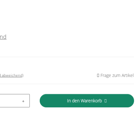
and
Frage zum Artikel
nd abweichend)
In den Warenkorb