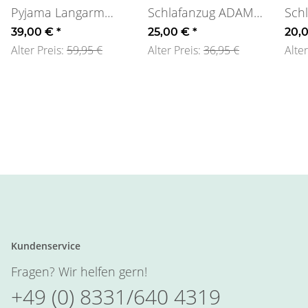
Pyjama Langarm
Schlafanzug ADAM
Sch
Frosch Größe
Größe 92
Bau
39,00 €
*
25,00 €
*
20,
128/134
Alter Preis:
59,95 €
Alter Preis:
36,95 €
Alter
Kundenservice
Fragen? Wir helfen gern!
+49 (0) 8331/640 4319